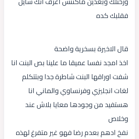
ورحتلك وبعدين ماكنتش اعرف انك شايل
فقلبك كده
قال الاخيرة بسخرية واضحة
اخذ امجد نفسا عميقا ما علينا بص البنت انا
شفت اوراقها البنت شاطرة جدا وبتتكلم
لغات انجليزي وفرنساوي والماني انا
هستفيد من وجودها معايا بلاش عند
وخلاص
نفخ ادهم بعدم رضا فهو غير متفرغ لهذه