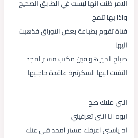
الامر ظنت انها ليست في الطابق الصحيح
واذا بها تلمح
فتاة تقوم بطباعة بعض الاوراق فذهبت
اليها
صباح الخير هو فين مكتب مستر امجد
التفتت اليها السكرتيرة عاقدة حاجبيها
انتي ملاك صح
ايوه انا انتي تعرفيني
اه ياستي اعرفك مستر امجد قلي عنك