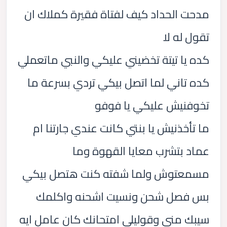
مدحت الحداد كيف لفتاة فقيرة كملاك ان
تقول له لا
كده يا تيتة تخضيني عليكي والنبي ماتعملي
كده تاني لما اتصل بيكي تردي بسرعة ما
تخوفنيش عليكي يا فوفو
ما تأخذنيش يا بنتي كانت عندي جارتنا ام
عماد بتشرب معايا القهوة وما
مسمعتوش ولما شفته كنت هتصل بيكي
بس فصل شحن ونسيت اشحنه واكلمك
سيبك مني وقوليلي امتحانك كان عامل ايه