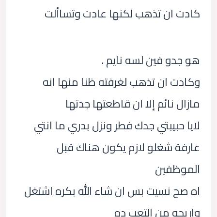
كادت ان تذهب لكنها عادت وتساألت
هو جدو فين لسه نايم .
وكادت ان تذهب لغرفته ظنا منها انه
مازال نائم إلا ان قاطعتها جدتها
لايا حبيبتي جدك فطر ونزل بدري ما انتي
عارفة شغلو لازم يكون هناك قبل
الموظفين
اه صح نسيت بس ان شاء الله بكره اشتغل
واريحه من التعب ده