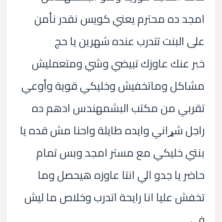
امجد ده محترم يعني كويس نقدر نأمن
على البنت تتدرب عنده شهرين يا حج
خبر عنك عاوزك تبيضي وشي ومتعمليش
مشاكل وماتخفيش وخليكي قوية وأوعي
تقربي من مكتب البشمهندس ادهم ده
راجل شړاني وايده طايلة واحنا مش قده يا
بنتي خليكي مع مستر امجد وبس تمام
حاضر يا جدو الي انتا عاوزه هيحصل وما
تخفش عليا انا رايحة اتدرب وخلاص ما ليش
في