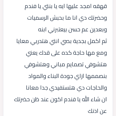
قهقه امجد عليها ايه يا بنتي يا فندم
وحضرتك دي انا ما بحبش الرسميات
وبعدين عم حسن بيعتبرني ابنه
ثم اكمل بجدية بصي انتي هتدربي معايا
ومع مها حاجة كده على قدك يعني
هتشوفي تصمايم مباني وهتشوفي
بنصممها ازاي جودة البناء والمواد
والحاجات دي هتستفيدي جدا معانا
ان شاء الله يا فندم اكون عند ظن حضرتك
عن اذنك