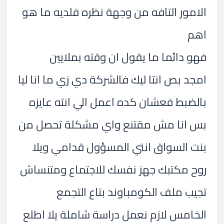
الامور التافه من وجهة نظره فلديه ما هو
اهم
فهو دائما ما يقول ان وقته بملايين
امجد بص انتا ليك فالشركة دي زي ما انا ليا
بالضبط فعشان كده اعمل الي انته عايزه
بس انا مش مقتنع واي مشكلة تحصل من
بنت السواق انتي المسؤول قدامي ويلا
روح مكتبك جهز نفسك للاجتماع ومتنساش
تجيب ملف الكومباوند بتاع التجمع
الخامس لازم نعمل دراسة شاملة يلا اطلع