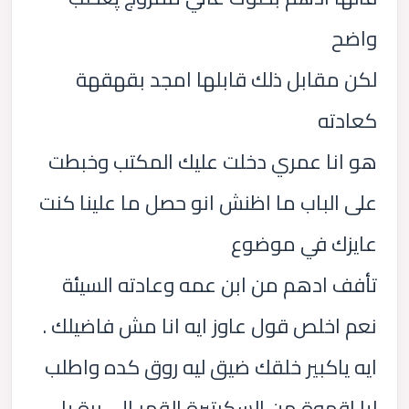
واضح
لكن مقابل ذلك قابلها امجد بقهقهة
كعادته
هو انا عمري دخلت عليك المكتب وخبطت
على الباب ما اظنش انو حصل ما علينا كنت
عايزك في موضوع
تأفف ادهم من ابن عمه وعادته السيئة
نعم اخلص قول عاوز ايه انا مش فاضيلك .
ايه ياكبير خلقك ضيق ليه روق كده واطلب
ليا اقهوة من السكرتيرة القمر الي برة يا