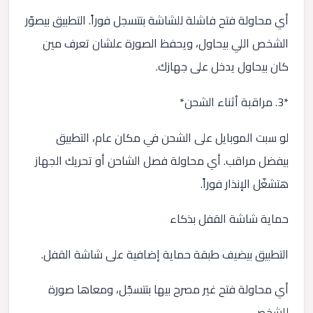
أي محاولة فتح فاشلة للشاشة بتتسجل فوراً. التطبيق بيصوّر
الشخص اللي بيحاول، ويحفظ الصورة علشان تعرف مين
كان بيحاول يدخل على جهازك.
*3. مراقبة أثناء الشحن*
لو سبت الموبايل على الشحن في مكان عام، التطبيق
بيفضل مراقب. أي محاولة فصل الشاحن أو تحريك الجهاز
هتشغّل الإنذار فوراً.
حماية شاشة القفل بذكاء
التطبيق بيضيف طبقة حماية إضافية على شاشة القفل.
أي محاولة فتح غير مصرح بيها بتتسجّل، ومعاها صورة
للشخص.