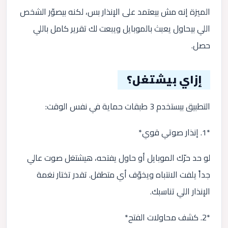
الميزة إنه مش بيعتمد على الإنذار بس، لكنه بيصوّر الشخص
اللي بيحاول يعبث بالموبايل ويبعت لك تقرير كامل باللي
حصل.
إزاي بيشتغل؟
التطبيق بيستخدم 3 طبقات حماية في نفس الوقت:
*1. إنذار صوتي قوي*
لو حد حرّك الموبايل أو حاول يفتحه، هيشتغل صوت عالي
جداً يلفت الانتباه ويخوّف أي متطفل. تقدر تختار نغمة
الإنذار اللي تناسبك.
*2. كشف محاولات الفتح*