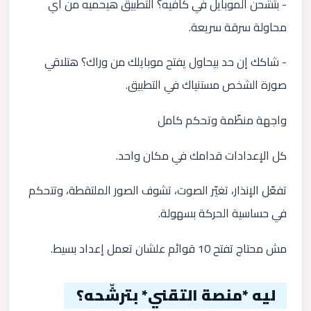
- بتشحن الموبايل في كافيه؟ التطبيق هيحميه من أي
محاولة سرقة سريعة.
- شاكك إن حد بيحاول يفتح موبايلك من وراك؟ هتلاقي
صورة الشخص مستنياك في التطبيق.
واجهة منظّمة وتحكم كامل
كل الإعدادات قدامك في مكان واحد.
تفعّل الإنذار، تغيّر الصوت، تشوف الصور الملتقطة، وتتحكم
في حساسية الحركة بسهولة.
مش محتاج تفتح 10 قوائم علشان تعمل إعداد بسيط.
ليه *منصة التقني* بترشّحه؟