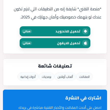
*منصة التقني* شايفة إنه من التطبيقات اللي لازم تكون
عندك لو بتهمك خصوصيتك وأمان جهازك في 2025.
تحميل للاندرويد
مجاني
تحميل للايفون
مجاني
تصنيفات شائعة
المقالات
ألعاب أونلاين
برمجيات
أدوات إبداعية
اشترك في النشرة
احصل على أحدث المقالات والأخبار التقنية مباشرة في بريدك