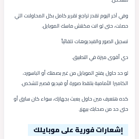
وفي آخر اليوم تقدر تراجع تقرير كامل بكل المحاولات اللي
حصلت، حتى لو انت مكنتش ماسك الموبايل.
تسجيل الصور والفيديوهات تلقائياً
دي أقوى ميزة في التطبيق.
لو حد حاول يفتح الموبايل من غير بصمتك أو الباسورد،
الكاميرا الأمامية بتلقط صورة أو فيديو قصير للشخص.
كده هتعرف مين حاول يعبث بجهازك، سواء كان سارق أو
حتى حد من صحابك بيهزر.
إشعارات فورية على موبايلك