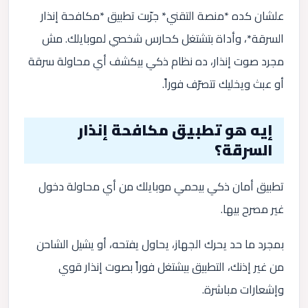
علشان كده *منصة التقني* جرّبت تطبيق *مكافحة إنذار
السرقة*، وأداة بتشتغل كحارس شخصي لموبايلك. مش
مجرد صوت إنذار، ده نظام ذكي بيكشف أي محاولة سرقة
أو عبث ويخليك تتصرّف فوراً.
إيه هو تطبيق مكافحة إنذار
السرقة؟
تطبيق أمان ذكي بيحمي موبايلك من أي محاولة دخول
غير مصرح بيها.
بمجرد ما حد يحرك الجهاز، يحاول يفتحه، أو يشيل الشاحن
من غير إذنك، التطبيق بيشتغل فوراً بصوت إنذار قوي
وإشعارات مباشرة.