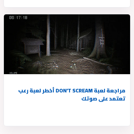
مراجعة لعبة DON’T SCREAM أخطر لعبة رعب
تعتمد على صوتك