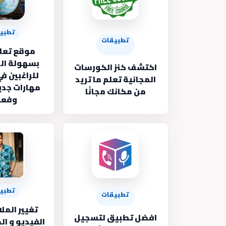
تطبي
تطبيقات
موقع تعلم
بسهولة الح
اكتشف كنز الكورسات
للراغبين ف
المجانية تعلم ما تريد
مهارات جدي
من مكانك مجانًا
وفعا
تطبي
تطبيقات
تغيير المل
افضل تطبيق لتسجيل
الفيديو و ال