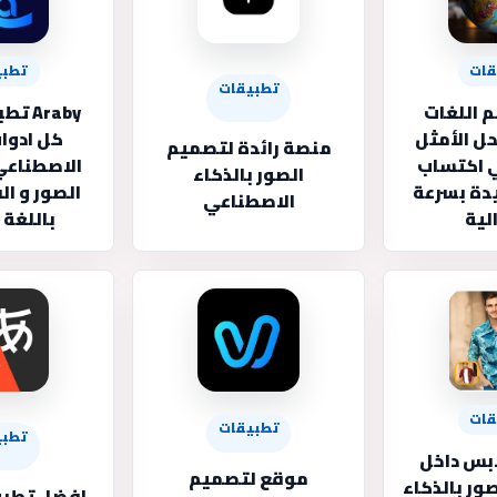
قات
تطبي
تطبيقات
 اللغات
Araby
ل الأمثل
كل ادوات
منصة رائدة لتصميم
ي اكتساب
الاصطناعي
الصور بالذكاء
دة بسرعة
الصور و ا
الاصطناعي
لية
باللغة 
قات
تطبيقات
تطبي
ابس داخل
موقع لتصميم
صور بالذكاء
افضل تطبي