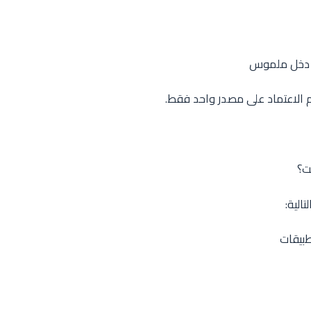
يق دخل ملموس
دم الاعتماد على مصدر واحد فقط.
نت؟
الية:
طبيقات