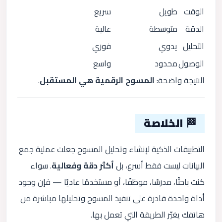
الوقت
طويل
سريع
الدقة
متوسطة
عالية
التحليل
يدوي
فوري
الوصول
محدود
واسع
النتيجة واضحة:
المسوح الرقمية هي المستقبل
.
🏁 الخلاصة
التطبيقات الذكية لإنشاء وتحليل المسوح جعلت عملية جمع
البيانات ليست فقط أسرع، بل
أكثر دقة وفعالية
. سواء
كنت باحثًا، مدرسًا، موظفًا، أو مستخدمًا عاديًا — فإن وجود
أداة واحدة قادرة على تنفيذ المسوح وتحليلها مباشرة من
هاتفك يغيّر الطريقة التي تعمل بها.