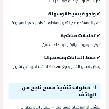
عبر الرابط أو البريد أو حتى رمز QR.
✔ واجهة بسيطة وسهلة
حتى المستخدم غير التقني يستطيع التعامل معها بسهولة.
✔ تحليلات مباشرة
عرض الرسوم البيانية والإحصاءات فورًا.
✔ حفظ البيانات وتصديرها
يمكن تصدير النتائج بصيغ متعددة لاستخدامها في تقارير.
📊 خطوات تنفيذ مسح ناجح من
الهاتف
لإنشاء أو استخدام مسح فعّال، ينبغي إتباع خطوات