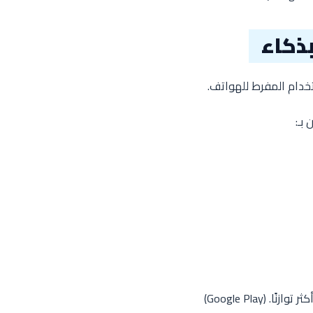
ذكاء
خدام المفرط للهواتف.
بـ:
 توازنًا. (
Google Play
)