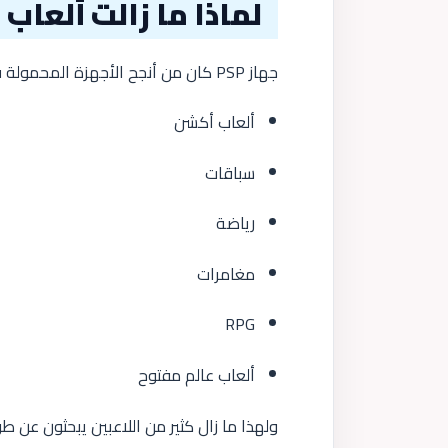
لماذا ما زالت ألعاب PSP تحظى بشعبية كبيرة؟
جهاز PSP كان من أنجح الأجهزة المحمولة في تاريخ الألعاب، وامتلك مكتبة ضخمة تضم:
ألعاب أكشن
سباقات
رياضة
مغامرات
RPG
ألعاب عالم مفتوح
ولهذا ما زال كثير من اللاعبين يبحثون عن طر