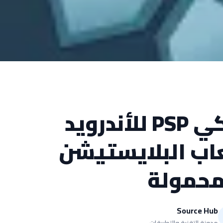
أفضل محاكي PSP للأندرويد
اب البلايستيشن
محمولة
Source Hub
مدونة التقنية والتطبيقات