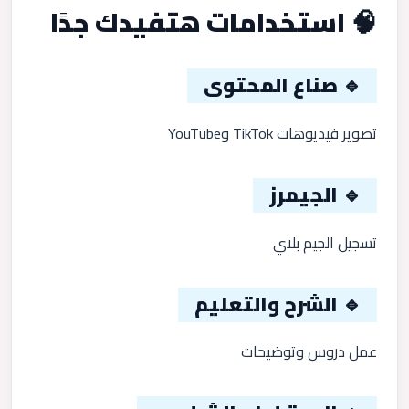
🧠 استخدامات هتفيدك جدًا
🔹 صناع المحتوى
تصوير فيديوهات TikTok وYouTube
🔹 الجيمرز
تسجيل الجيم بلاي
🔹 الشرح والتعليم
عمل دروس وتوضيحات