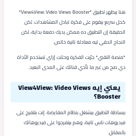
هنا بيظهر تطبيق *View4View: Video Views Booster*
كحل سريع بيقوم على فكرة تبادل المشاهدات. لكن
الحقيقة إن التطبيق ده ممكن يديك دفعة بداية، لكن
النجاح الحقي ليه معادلة تانية خالص.
*منصة التقني* جرّبت الفكرة وحللت إزاي تستخدم الأداة
دي صح من غير ما تأذي قناتك على المدى البعيد.
يعني إيه View4View: Video Views
Booster؟
ببساطة التطبيق بيشتغل بنظام المقايضة. إنت بتتفرج على
فيديوهات ناس تانية، وهم بيتفرجوا على فيديوهاتك
بالمقابل.