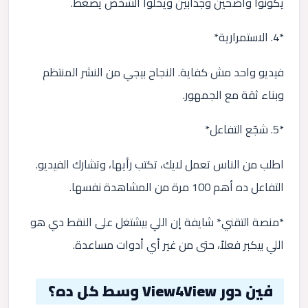
يكونوا واضحين وجذابين ويخلوا الشخص يضغط.
*4. الاستمرارية*
فيديو واحد مش كفاية. النجاح بيجي من النشر المنتظم
وبناء ثقة مع الجمهور.
*5. شجّع التفاعل*
اطلب من الناس تعمل لايك، تكتب رأيها، وتشارك الفيديو.
التفاعل ده أهم 100 مرة من المشاهدة نفسها.
*منصة التقني* شايفة إن اللي بيشتغل على النقط دي هو
اللي بيكبر فعلاً، حتى من غير أي أدوات مساعدة.
فين دور View4View وسط كل ده؟