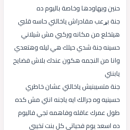
حنين ويهاودها وخاصة باليوم ده
جنة بړعب مقادراش ياخالتي حاسه قلبي
هيتخلع من مكانه وركبي مش شيلاني
حسينه جنة شدي حيلك هي ليله وهتعدي
وانا من النجمه هكون عندك بلاش فضايح
يابنتي
جنة متسيبنيش ياخالتي عشان خاطري
حسينيه وه جرالك ايه ياجنه انتي مش كده
طول عمرك عاقله وفاهمه تجي فاليوم
ده اسعد يوم فحياتي كل بنت تخيبي