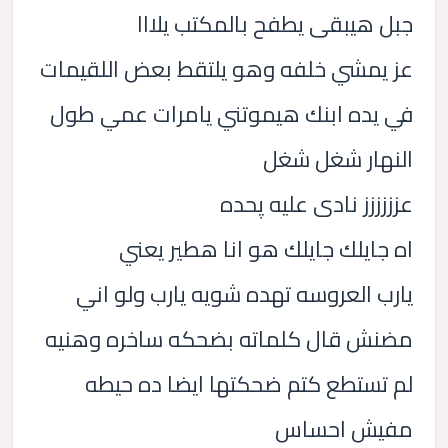
جبل هيبقى يطفح بالمكتب يلااا
عز يمشي خلفه وهو يلتقط بعض اللقيمات
في يده ابنك هيموتني يامرات عمي طول
النهار شغل شغل
عزززززز نادى عليه پحده
اه جايلك جايلك هو انا هطير يعني
يارب العروسه تهده شويه يارب ولو اني
مضنش قال كلماته بضحكه ساخره وهنيه
لم تستطع كتم ضحكتها ايضا ده حيطه
مفيش احساس