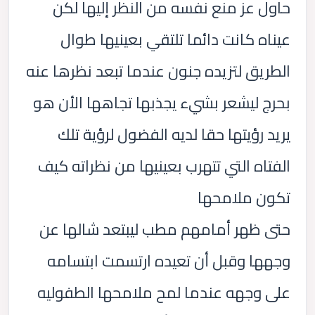
حاول عز منع نفسه من النظر إليها لكن
عيناه كانت دائما تلتقي بعينيها طوال
الطريق لتزيده جنون عندما تبعد نظرها عنه
بحرج ليشعر بشيء يجذبها تجاهها الأن هو
يريد رؤيتها حقا لديه الفضول لرؤية تلك
الفتاه التي تتهرب بعينيها من نظراته كيف
تكون ملامحها
حتى ظهر أمامهم مطب ليبتعد شالها عن
وجهها وقبل أن تعيده ارتسمت ابتسامه
على وجهه عندما لمح ملامحها الطفوليه