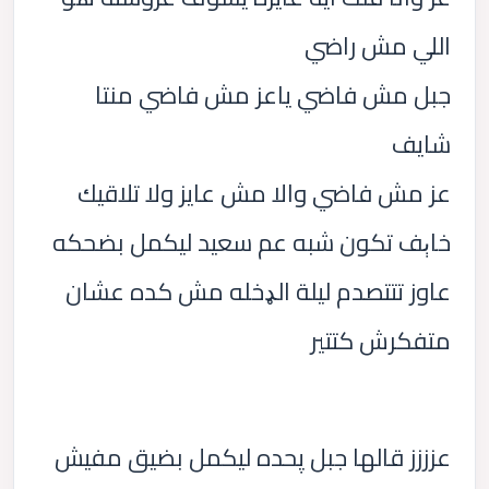
اللي مش راضي
جبل مش فاضي ياعز مش فاضي منتا
شايف
عز مش فاضي والا مش عايز ولا تلاقيك
خاېف تكون شبه عم سعيد ليكمل بضحكه
عاوز تتتصدم ليلة الډخله مش كده عشان
متفكرش كتتير
عزززز قالها جبل پحده ليكمل بضيق مفيش