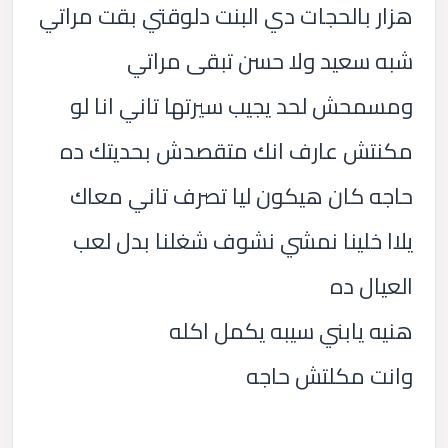
هزار بالحجات دي البنت دلوقتي بقت مراتي
شبه سعيد ولا حسن تبقى مراتي
ومسمحش لحد يجيب سيرتها تاني انا لو
مكنتش عارف انك متقصدش بحديتك ده
حاجه كان هيكون ليا تصرف تاني معاك
يلاا خلينا نمشي نشوف شغلنا بدل لعب
العيال ده
هنيه يابني سيبه يكمل اكله
وانت مكلتش حاجه