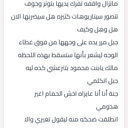
ماتزال واقفه تفرك يديها بتوتر وخوف
تتصور سيناريوهات كثيره هل سيضربها الان
هل وهل وكيف
جبل مرر يده على وجهها من فوق غطاء
الوجه ليشعر بأنها ستسقط بهذه اللحظه
مالك يابنت محمود بتترعشي كده ليه
جبل اتكلمي
جنة أنا أنا عايزاه اخش الحمام اغير
هدومي
انطلقت ضحكه منه ليقول تغيري والا