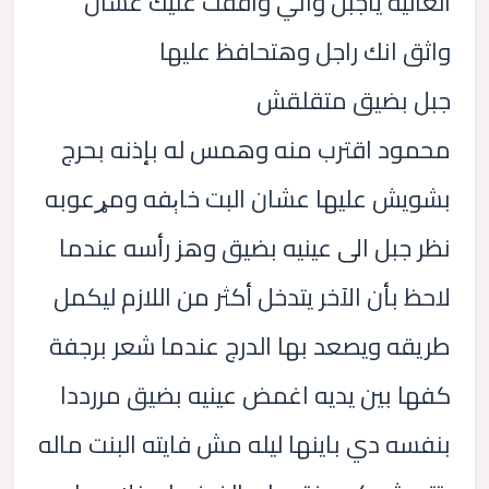
الغاليه ياجبل واني وافقت عليك عشان
واثق انك راجل وهتحافظ عليها
جبل بضيق متقلقش
محمود اقترب منه وهمس له بإذنه بحرج
بشويش عليها عشان البت خاېفه ومړعوبه
نظر جبل الى عينيه بضيق وهز رأسه عندما
لاحظ بأن الآخر يتدخل أكثر من اللازم ليكمل
طريقه ويصعد بها الدرج عندما شعر برجفة
كفها بين يديه اغمض عينيه بضيق مررددا
بنفسه دي باينها ليله مش فايته البنت ماله