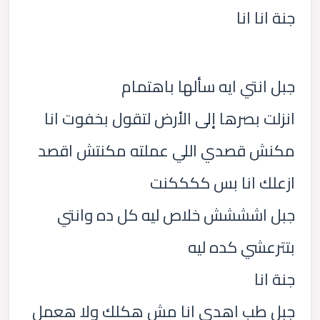
جنة انا انا
جبل انتي ايه سألها باهتمام
انزلت بصرها إلى الأرض لتقول بخفوت انا
مكنش قصدي اللي عملته مكنتش اقصد
ازعلك انا بس ككككنت
جبل اشششش خلاص ليه كل ده وانتي
بتترعشي كده ليه
جنة انا
جبل طب اهدي انا مش هكلك ولا هعمل