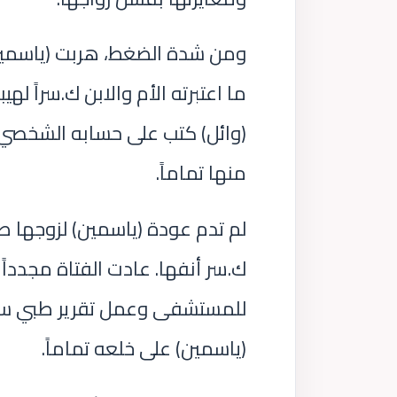
ومن شدة الضغط، هربت (ياسمين)
ما اعتبرته الأم والابن ك.سراً ل
(وائل) كتب على حسابه الشخصي أن
منها تماماً.
لم تدم عودة (ياسمين) لزوجها طو
ك.سر أنفها. عادت الفتاة مجدداً
(ياسمين) على خلعه تماماً.