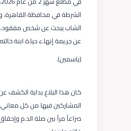
ف
الشرطة في محافظة القاهرة، وتح
الشاب يبحث عن شخص مفقود، بل ك
عن جر.يمة إنها.ء حيا.ة ابنة خالته
(ياسمين).
كان هذا البلاغ بداية الكشف عن 
المشاركين فيها من كل معاني 
صراعاً مراً بين صلة الد.م وإحقا