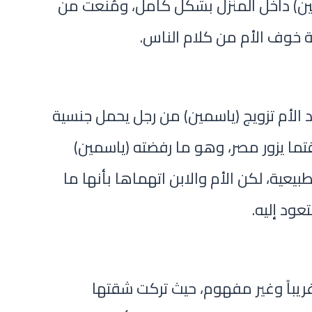
ين) داخل المنزل بشكل كامل، ومُنعت من
 خوف الأم من كلام الناس.
ر 12 من عام 2025، قررد الأم تزويج (ياسمين) من رجل يحمل جنسية
قتما يزور مصر، وهو ما رفضته (ياسمين)
عية، لكن الأم والابن اتهماها بأنها ما
عود إليه.
ً غريباً وغير مفهوم، حيث تركت شقتها