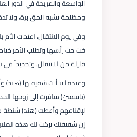
الواسعة والمريحة في الدور العا
ومظلمة تشبه المق.برة، ولا تد
وفي يوم الانتقال، اعتد.ت الأم با
فت.حت رأ.سها وتطلب الأمر خياط
قليلة من الانتقال، وتحديداً في تاريخ 15 ديسمبر، اختفت (ياسمين)
وعندما سألت شقيقتها (هند) وأقا
(ياسمين) سافرت إلى زوجها الجد
لإقناعهم وأعطت (هند) شنطة مل
إن شقيقتك تركت لك هذه الملابس