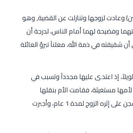
 وعادت لزوجها وتنازلت عن القضية, وهو
هيبتهما وفضيحة لهما أمام الناس، لدرجة أن
 شقيقته في ذمة الله، معلناً تبرؤ العائلة
يلاً، إذ اعتد.ى عليها مجدداً وتسبب في
 لأمها مستغيثة، فقامت الأم بنقلها
للمستشفى وعمل تقرير طبي سجن على إثره الزوج لمدة 1 عام، وأجبرت