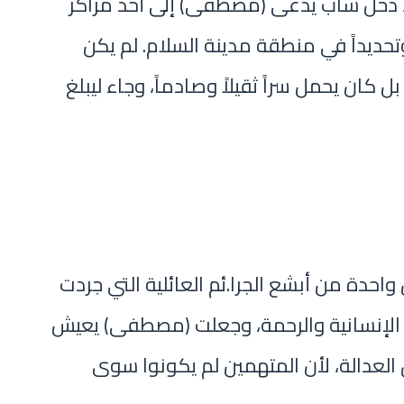
ي مطلع شهر 2 من عام 2026، دخل شاب يدعى (مصطفى) إلى أحد مراكز
ديداً في منطقة مدينة السلام. لم يكن
ان يحمل سراً ثقيلاً وصادماً، وجاء ليبلغ
واحدة من أبشع الجرا.ئم العائلية التي جردت
الإنسانية والرحمة، وجعلت (مصطفى) يعيش
ق العدالة، لأن المتهمين لم يكونوا سوى