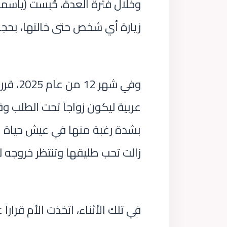
وخلال فترة العدة، حُبست (ياسم
زيارة أي شخص حتى خالتها، بحجة
وفي شه
عربية ليكون زواجاً تحت الطلب و
بشدة رغبة منها في عيش حياة طبي
زالت تحب طليقها وتنتظر خروجه لت
في تلك الأثناء، اتخذت الأم قرارا