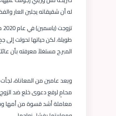
صريحة مثل وريني رجولتك عليها،
له أن شقيقاته يجلبن العار والف
تز
طويلة. لكن حياتها تحولت إلى جح.
المبر.ح مستغلاً معرفته بأن عائل
وبعد عامين من المعاناة، لجأت (
محامٍ لرفع دعوى خلع ضد الزوج.
معاملة أشد قسوة من أمها وشقيق
ومعايرتها بفشل زواجها.