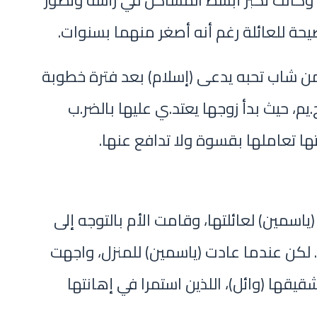
 وكانت تكبر أبسط المشاكل في رأسه وتصور
ضيحة للعائلة رغم أنه أصغر منهما بسنوات.
وجت (ياسمين) في عام 2020 من شاب تحبه يدعى (إسلام) بعد فترة خطوبة
يم، حيث بدأ زوجها يعتد.ي عليها بالضر.ب
تها تعاملها بقسوة ولا تدافع عنها.
ياسمين) لعائلتها، وقامت الأم بالتوجه إلى
 لكن عندما عادت (ياسمين) للمنزل، واجهت
ها (وائل)، اللذين استمرا في إهانتها