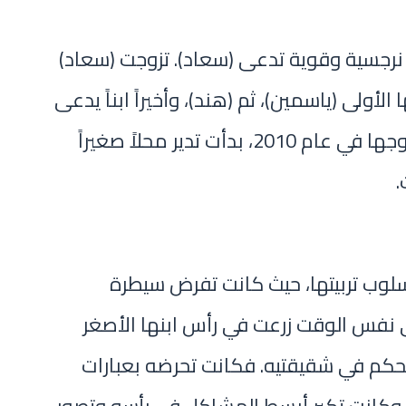
نرجسية وقوية تدعى (سعاد). تزوجت (سعاد)
 وأنجبت ابنتها الأولى (ياسمين)، ثم (هند)، وأخيراً ابناً يدعى
(وائل). بعد انفصال (سعاد) عن زوجها في عام 2010، بدأت تدير محلاً صغيراً
.
سلوب تربيتها، حيث كانت تفرض سيطرة
 نفس الوقت زرعت في رأس ابنها الأصغر
لمتحكم في شقيقتيه. فكانت تحرضه بعبارات