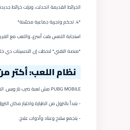
الخرائط القديمة اتحدثت، ونزلت خرائط جديد
*4. تحكم وتجربة جماعية محسّنة*
استجابة اللمس بقت أسرع، واللعب مع الف
*منصة التقني* لاحظت إن التحسينات دي خلت
نظام اللعب: أكتر م
PUBG MOBILE مش لعبة ضرب نار وبس. النجاح فيها معتمد على التخطيط والقرارات السريعة.
- بتبدأ بالنزول من الطيارة واختيار مكان النزو
- بتجمع سلاح وعتاد وأدوات علاج.