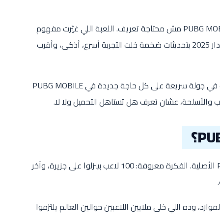
لو إنت من محبي ألعاب الباتل رويال، فـ PUBG MOBILE مش محتاجة تعريف. اللعبة اللي غيّرت مفهوم
اللعب الجماعي على الموبايل رجعت في إصدار 2025 بتحديثات ضخمة خلت التجربة أسرع، أذكى، وأقرب
في المقال ده من *منصة التقني* هناخدك في جولة سريعة على كل حاجة جديدة في PUBG MOBILE
ببساطة هي نسخة الموبايل من لعبة PUBG الأصلية. الفكرة معروفة: 100 لاعب بينزلوا على جزيرة، وآخر
.
لموارد، وده اللي خلى ملايين اللاعبين حوالين العالم يلتزموا