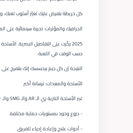
كل خريطة بتفرض عليك تغيّر أسلوب لعبك، 
الجرافيك والمؤثرات: تجربة سينمائية على الم
2025 ركّزت على التفاصيل البصرية. الأسل
حسب الوقت في اللعبة.
النتيجة إن كل جيم بيحسسك إنك بتتفرج على ف
الأسلحة والمعدات: ترسانة أكبر
غير الأسلحة النارية زي الـ AR والـ SMG والـ Sniper، بقى عندك معدات مساعدة أكتر:
- دروع وخوذ بمستويات حماية مختلفة.
- أدوات علاج وإعادة إحياء للفريق.