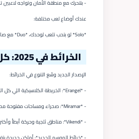
- بتتحرك مع منطقة الأمان وتواجه لاعبين تا
عندك أوضاع لعب مختلفة:
*Solo* لو بتحب تلعب لوحدك، *Duo* مع صاحبك، و*Squad* فريق من 4 لاعبين عشان التكتيك الجماعي.
الخرائط في 2025: كل خريطة ليها أسلوب
الإصدار الجديد وسّع التنوع في الخرائط:
- *Erangel*: الخريطة الكلاسيكية اللي كل اللاعبين عارفينها.
- *Miramar*: صحراء ومساحات مفتوحة محتاجة تصويب بعيد المدى.
- *Vikendi*: مناطق ثلجية وحركة أبطأ وأكتر تكتيكية.
- *خرائط الموسم الجديد*: أماكن جديدة بت